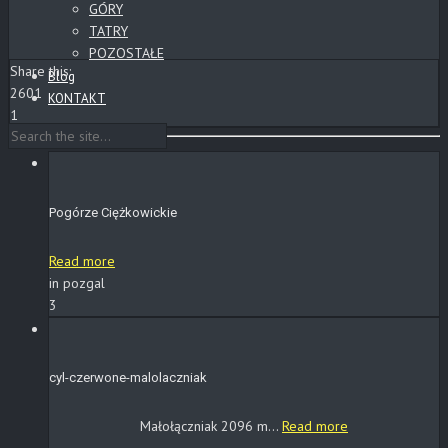
GÓRY
TATRY
POZOSTAŁE
Share this:
Blog
2601
KONTAKT
1
Pogórze Ciężkowickie
Read more
in pozgal
3
cyl-czerwone-malolaczniak
Małołączniak 2096 m...
Read more