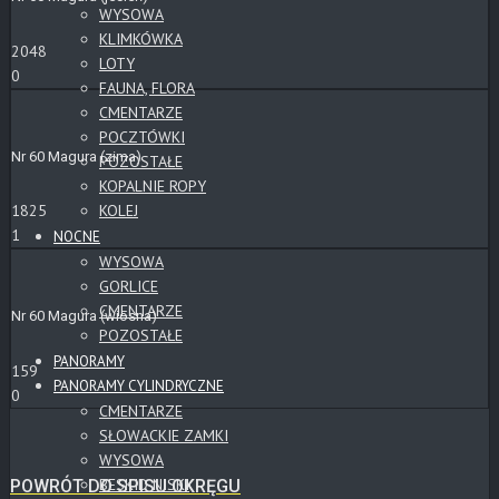
WYSOWA
KLIMKÓWKA
2048
LOTY
0
FAUNA, FLORA
CMENTARZE
POCZTÓWKI
Nr 60 Magura (zima)
POZOSTAŁE
KOPALNIE ROPY
KOLEJ
1825
1
NOCNE
WYSOWA
GORLICE
CMENTARZE
Nr 60 Magura (wiosna)
POZOSTAŁE
PANORAMY
159
PANORAMY CYLINDRYCZNE
0
CMENTARZE
SŁOWACKIE ZAMKI
WYSOWA
BESKID NISKI
POWRÓT DO SPISU OKRĘGU