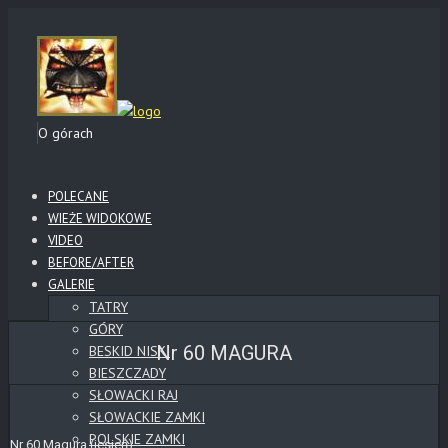
O górach
POLECANE
WIEŻE WIDOKOWE
VIDEO
BEFORE/AFTER
GALERIE
TATRY
GÓRY
Nr 60 MAGURA
BESKID NISKI
BIESZCZADY
SŁOWACKI RAJ
SŁOWACKIE ZAMKI
POLSKIE ZAMKI
Nr 60 Magura (jesień)