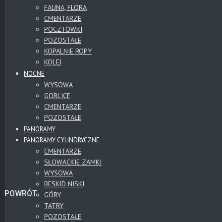
FAUNA, FLORA
CMENTARZE
POCZTÓWKI
POZOSTAŁE
KOPALNIE ROPY
KOLEJ
NOCNE
WYSOWA
GORLICE
CMENTARZE
POZOSTAŁE
PANORAMY
PANORAMY CYLINDRYCZNE
CMENTARZE
SŁOWACKIE ZAMKI
WYSOWA
BESKID NISKI
POWRÓT
GÓRY
TATRY
POZOSTAŁE