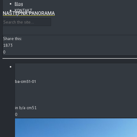
Blog
KONTAKT
NASTĘPNA PANORAMA
Share this:
1873
0
ba-cm51-01
in b/a cm51
0