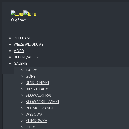
O górach
POLECANE
WIEŻE WIDOKOWE
VIDEO
BEFORE/AFTER
GALERIE
TATRY
GÓRY
BESKID NISKI
BIESZCZADY
SŁOWACKI RAJ
SŁOWACKIE ZAMKI
POLSKIE ZAMKI
WYSOWA
KLIMKÓWKA
LOTY