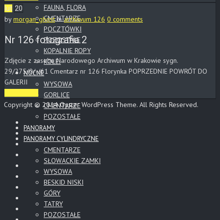
FAUNA, FLORA
lut
20
CMENTARZE
by
morgan_ghost
in
archiwum 126
0 comments
POCZTÓWKI
Nr 126 fotografia 2
POZOSTAŁE
KOPALNIE ROPY
Zdjęcie z zasobu Narodowego Archiwum w Krakowie sygn.
KOLEJ
29/275/0/-/61 Cmentarz nr 126 Florynka POPRZEDNIE POWRÓT DO
NOCNE
GALERII
WYSOWA
Read More
GORLICE
Copyright © 2014 Oyster WordPress Theme. All Rights Reserved.
CMENTARZE
POZOSTAŁE
PANORAMY
PANORAMY CYLINDRYCZNE
CMENTARZE
SŁOWACKIE ZAMKI
WYSOWA
BESKID NISKI
GÓRY
TATRY
POZOSTAŁE