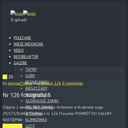
O górach
POLECANE
WIEŻE WIDOKOWE
VIDEO
BEFORE/AFTER
GALERIE
TATRY
GÓRY
lut
20
BESKID NISKI
by
morgan_ghost
in
archiwum 126
0 comments
BIESZCZADY
Nr 126 fotografia 1
SŁOWACKI RAJ
SŁOWACKIE ZAMKI
Zdjęcie z zasobu Narodowego Archiwum w Krakowie sygn.
POLSKIE ZAMKI
29/275/0/-/61 Cmentarz nr 126 Florynka POWRÓT DO GALERII
WYSOWA
NASTĘPNE
KLIMKÓWKA
LOTY
Read More