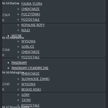
Nr 64 Bartne
FAUNA, FLORA
CMENTARZE
POCZTÓWKI
2569
POZOSTAŁE
0
KOPALNIE ROPY
KOLEJ
NOCNE
Nr 65 Małastów
WYSOWA
GORLICE
2166
CMENTARZE
0
POZOSTAŁE
PANORAMY
PANORAMY CYLINDRYCZNE
Nr 66 Małastów
CMENTARZE
SŁOWACKIE ZAMKI
WYSOWA
2343
BESKID NISKI
0
GÓRY
TATRY
POZOSTAŁE
Nr 67 Ropica Górna