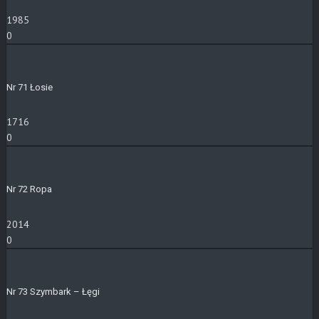
1985
0
Nr 71 Łosie
1716
0
Nr 72 Ropa
2014
0
Nr 73 Szymbark – Łęgi