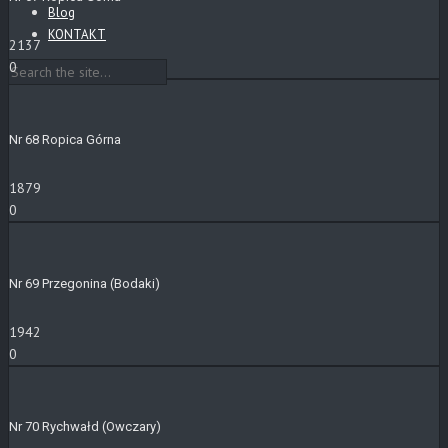
Blog
KONTAKT
2137
0
Nr 68 Ropica Górna
1879
0
Nr 69 Przegonina (Bodaki)
1942
0
Nr 70 Rychwałd (Owczary)