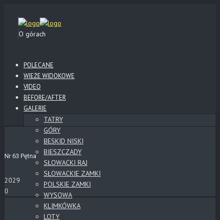
O górach
POLECANE
WIEŻE WIDOKOWE
VIDEO
BEFORE/AFTER
GALERIE
TATRY
GÓRY
BESKID NISKI
BIESZCZADY
Nr 63 Pętna
SŁOWACKI RAJ
SŁOWACKIE ZAMKI
2029
POLSKIE ZAMKI
0
WYSOWA
KLIMKÓWKA
LOTY